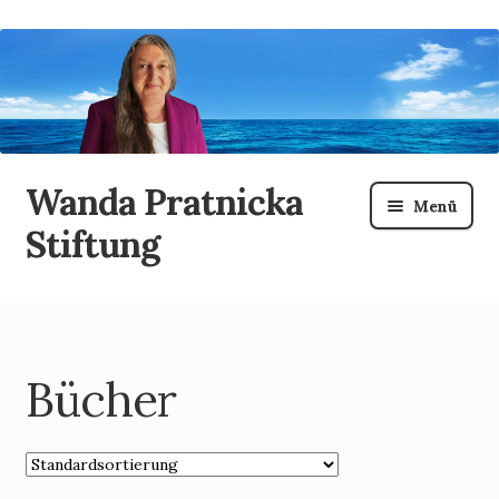
Wanda Pratnicka
Zur
Zum
Menü
Navigation
Inhalt
Stiftung
springen
springen
Bücher
Konto
Bücher